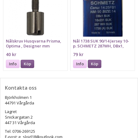
Nålskruv Husqvarna Prisma,
Nål 1738 SUK 90/14 Jersey 10-
Optima , Designer mm
p. SCHMETZ 287WH, DBx1,
16x231
40 kr
79 kr
Info
Köp
Info
Köp
Kontakta oss
Björkholmen 1
44791 Vårgårda
Lagret
Snickargatan 2
447 31 Vårgårda
Tel: 0706-269125
E-post: e_slojd18@outlook.com