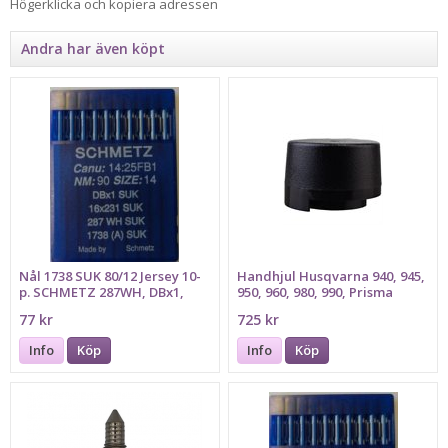
Högerklicka och kopiera adressen
Andra har även köpt
Nål 1738 SUK 80/12 Jersey 10-
Handhjul Husqvarna 940, 945,
p. SCHMETZ 287WH, DBx1,
950, 960, 980, 990, Prisma
16x231, Bilden föreställer
HANDWHEEL
77 kr
725 kr
grovlek 90
Info
Köp
Info
Köp