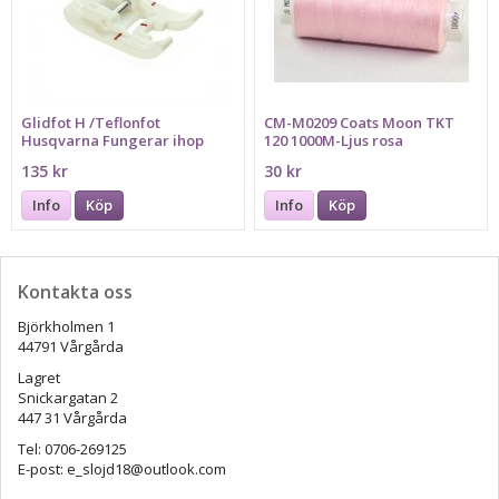
Glidfot H /Teflonfot
CM-M0209 Coats Moon TKT
Husqvarna Fungerar ihop
120 1000M-Ljus rosa
med maskin: 1,2,3,4,5,6,7
135 kr
30 kr
Info
Köp
Info
Köp
Kontakta oss
Björkholmen 1
44791 Vårgårda
Lagret
Snickargatan 2
447 31 Vårgårda
Tel: 0706-269125
E-post: e_slojd18@outlook.com