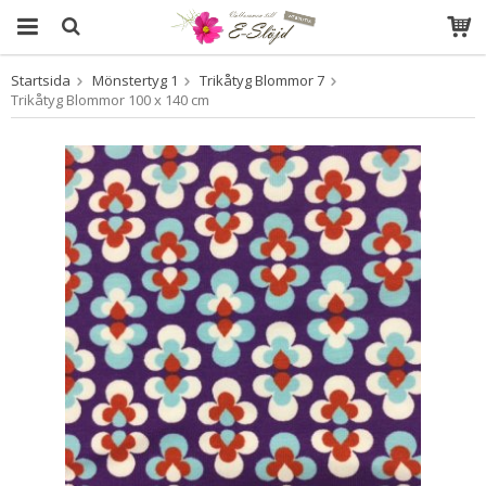
Startsida
Mönstertyg 1
Trikåtyg Blommor 7
Produkten har blivit tillagd i varukorgen
Trikåtyg Blommor 100 x 140 cm