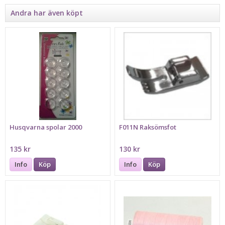
Andra har även köpt
Husqvarna spolar 2000
F011N Raksömsfot
135 kr
130 kr
Info
Köp
Info
Köp