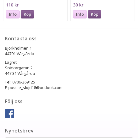
110 kr
30 kr
Info
Köp
Info
Köp
Kontakta oss
Björkholmen 1
44791 Vårgårda
Lagret
Snickargatan 2
447 31 Vårgårda
Tel: 0706-269125
E-post: e_slojd18@outlook.com
Följ oss
Nyhetsbrev