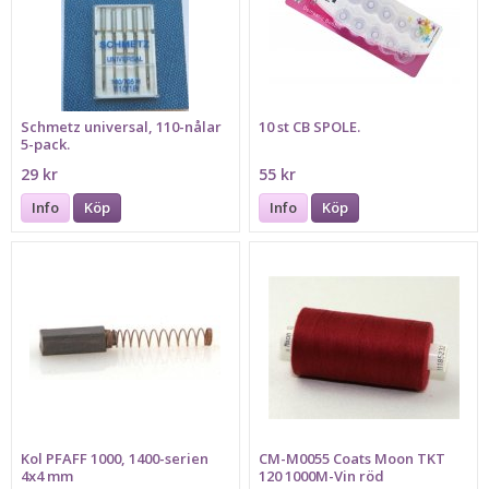
Schmetz universal, 110-nålar
10 st CB SPOLE.
5-pack.
29 kr
55 kr
Info
Köp
Info
Köp
Kol PFAFF 1000, 1400-serien
CM-M0055 Coats Moon TKT
4x4 mm
120 1000M-Vin röd