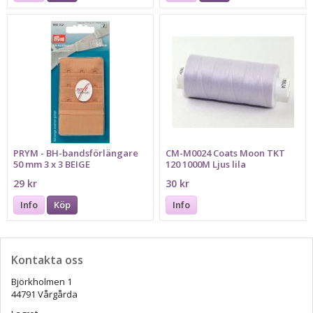
PRYM - BH-bandsförlängare
CM-M0024 Coats Moon TKT
50 mm 3 x 3 BEIGE
120 1000M Ljus lila
29 kr
30 kr
Info
Köp
Info
Kontakta oss
Björkholmen 1
44791 Vårgårda