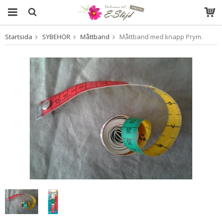
Startsida
SYBEHÖR
Måttband
Måttband med knapp Prym.
Produkten har blivit tillagd i varukorgen