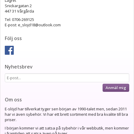
Lagret
Snickargatan 2
447 31 Vårgårda
Tel: 0706-269125
E-post: e_slojd18@outlook.com
Följ oss
Nyhetsbrev
Anmäl mig
Om oss
E-slöjd har tillverkat tyger sen början av 1990-talet men, sedan 2011
har vi även sybehör. Vi har ett brett sortiment med bra kvalite till bra
priser.
I början kommer vi att satsa på sybehör i vår webbutik, men kommer
i framtiden att satsa även på tyger.