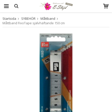
Startsida
SYBEHÖR
Måttband
Produkten har blivit tillagd i varukorgen
Måttband FixoTape självhäftande 150 cm