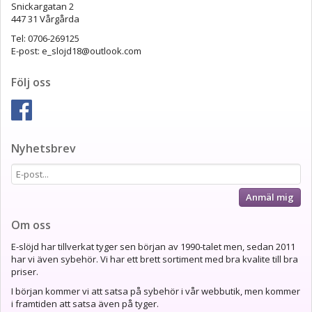
Snickargatan 2
447 31 Vårgårda
Tel: 0706-269125
E-post: e_slojd18@outlook.com
Följ oss
Nyhetsbrev
Anmäl mig
Om oss
E-slöjd har tillverkat tyger sen början av 1990-talet men, sedan 2011
har vi även sybehör. Vi har ett brett sortiment med bra kvalite till bra
priser.
I början kommer vi att satsa på sybehör i vår webbutik, men kommer
i framtiden att satsa även på tyger.