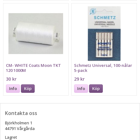
CM- WHITE Coats Moon TKT
Schmetz Universal, 100-nålar
120 1000M
5-pack
30 kr
29 kr
Info
Köp
Info
Köp
Kontakta oss
Björkholmen 1
44791 Vårgårda
Lagret