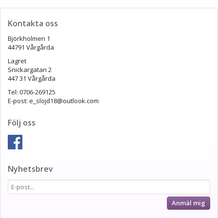
Kontakta oss
Björkholmen 1
44791 Vårgårda
Lagret
Snickargatan 2
447 31 Vårgårda
Tel: 0706-269125
E-post: e_slojd18@outlook.com
Följ oss
Nyhetsbrev
Anmäl mig