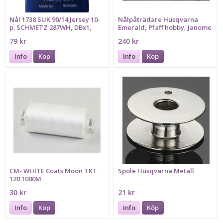
Nål 1738 SUK 90/14 Jersey 10-
Nålpåträdare Husqvarna
p. SCHMETZ 287WH, DBx1,
Emerald, Pfaff hobby, Janome
16x231
Emerald 116, 118, 122 Pfaff
79 kr
240 kr
hobby 1122,1132,,1142,
Janome MC12000, MC6500P,
Info
Köp
Info
Köp
CM- WHITE Coats Moon TKT
Spole Husqvarna Metall
120 1000M
30 kr
21 kr
Info
Köp
Info
Köp