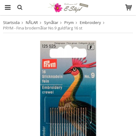
Startsida
NÅLAR
Synålar
Prym
Embroidery
Produkten har blivit tillagd i varukorgen
PRYM - Fina brodernålar No.9 guldfärg 16 st