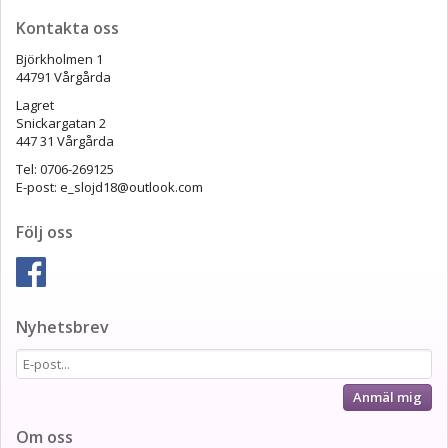
Kontakta oss
Björkholmen 1
44791 Vårgårda
Lagret
Snickargatan 2
447 31 Vårgårda
Tel: 0706-269125
E-post: e_slojd18@outlook.com
Följ oss
Nyhetsbrev
Anmäl mig
Om oss