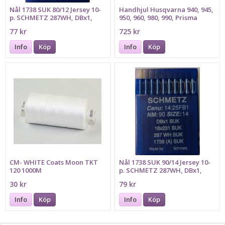
Nål 1738 SUK 80/12 Jersey 10-
Handhjul Husqvarna 940, 945,
p. SCHMETZ 287WH, DBx1,
950, 960, 980, 990, Prisma
16x231, Bilden föreställer
HANDWHEEL
77 kr
725 kr
grovlek 90
Info
Köp
Info
Köp
CM- WHITE Coats Moon TKT
Nål 1738 SUK 90/14 Jersey 10-
120 1000M
p. SCHMETZ 287WH, DBx1,
16x231
30 kr
79 kr
Info
Köp
Info
Köp