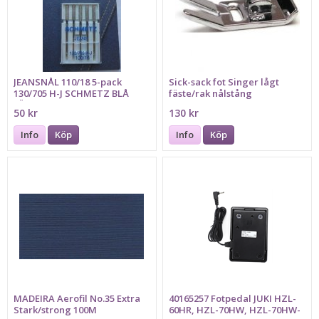
JEANSNÅL 110/18 5-pack
Sick-sack fot Singer lågt
130/705 H-J SCHMETZ BLÅ
fäste/rak nålstång
FÄRGMARKERING
50 kr
130 kr
Info
Köp
Info
Köp
MADEIRA Aerofil No.35 Extra
40165257 Fotpedal JUKI HZL-
Stark/strong 100M
60HR, HZL-70HW, HZL-70HW-