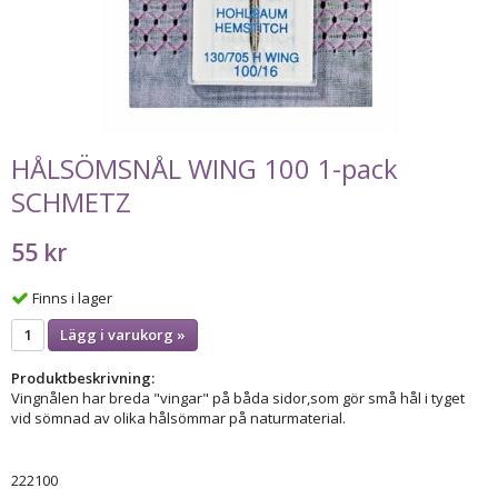
HÅLSÖMSNÅL WING 100 1-pack
SCHMETZ
55 kr
Finns i lager
Lägg i varukorg »
Produktbeskrivning:
Vingnålen har breda "vingar" på båda sidor,som gör små hål i tyget
vid sömnad av olika hålsömmar på naturmaterial.
222100