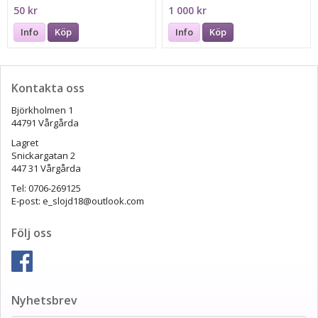
A, HZL-80HP-A, HZL-80HW,
50 kr
1 000 kr
HZL-80HW-A
Info
Köp
Info
Köp
Kontakta oss
Björkholmen 1
44791 Vårgårda
Lagret
Snickargatan 2
447 31 Vårgårda
Tel: 0706-269125
E-post: e_slojd18@outlook.com
Följ oss
Nyhetsbrev