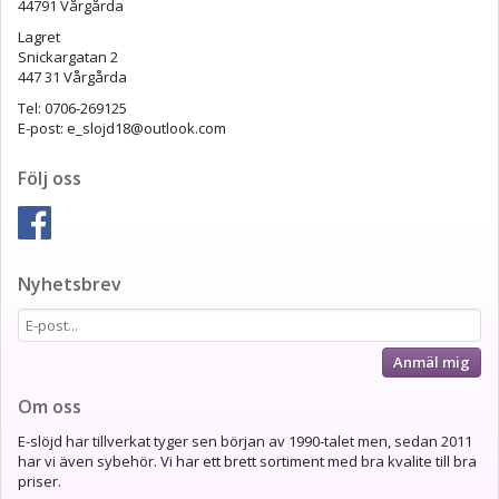
44791 Vårgårda
Lagret
Snickargatan 2
447 31 Vårgårda
Tel: 0706-269125
E-post: e_slojd18@outlook.com
Följ oss
Nyhetsbrev
Anmäl mig
Om oss
E-slöjd har tillverkat tyger sen början av 1990-talet men, sedan 2011
har vi även sybehör. Vi har ett brett sortiment med bra kvalite till bra
priser.