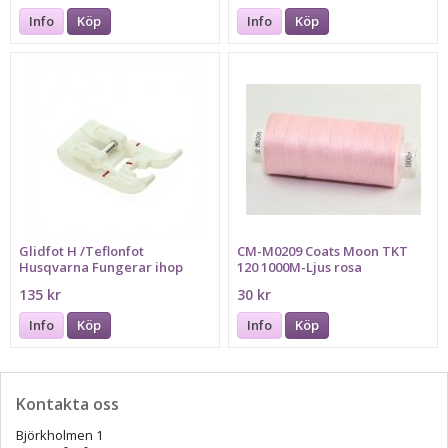
Info
Köp
Info
Köp
Glidfot H /Teflonfot
CM-M0209 Coats Moon TKT
Husqvarna Fungerar ihop
120 1000M-Ljus rosa
med maskin: 1,2,3,4,5,6,7
135 kr
30 kr
Info
Köp
Info
Köp
Kontakta oss
Björkholmen 1