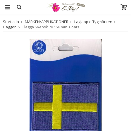
Startsida
MÄRKEN/APPLIKATIONER
Laglapp o Tygmärken
Produkten har blivit tillagd i varukorgen
Flaggor.
Flagga Svensk 78 *56 mm. Coats.