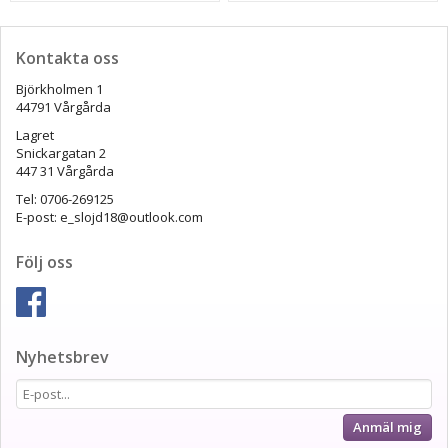
Kontakta oss
Björkholmen 1
44791 Vårgårda
Lagret
Snickargatan 2
447 31 Vårgårda
Tel: 0706-269125
E-post: e_slojd18@outlook.com
Följ oss
Nyhetsbrev
Anmäl mig