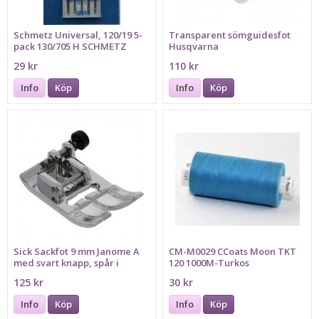
Schmetz Universal, 120/19 5-
Transparent sömguidesfot
pack 130/705 H SCHMETZ
Husqvarna
29 kr
110 kr
Info
Köp
Info
Köp
Sick Sackfot 9 mm Janome A
CM-M0029 CCoats Moon TKT
med svart knapp, spår i
120 1000M-Turkos
mitten
125 kr
30 kr
Info
Köp
Info
Köp