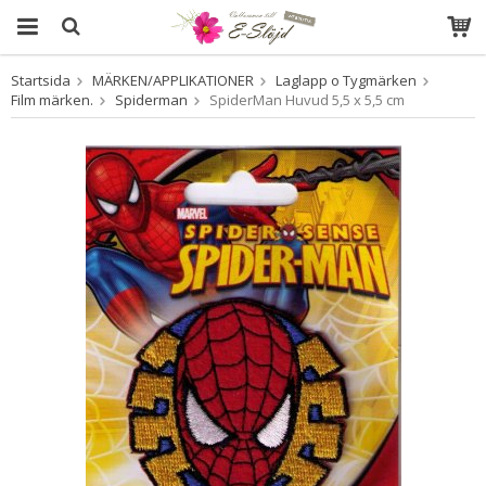
Startsida
MÄRKEN/APPLIKATIONER
Laglapp o Tygmärken
Produkten har blivit tillagd i varukorgen
Film märken.
Spiderman
SpiderMan Huvud 5,5 x 5,5 cm