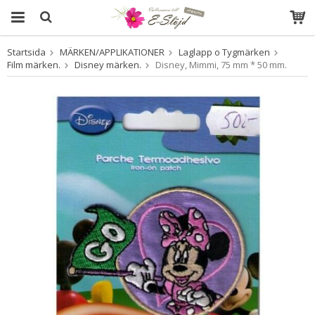
Startsida
MÄRKEN/APPLIKATIONER
Laglapp o Tygmärken
Produkten har blivit tillagd i varukorgen
Film märken.
Disney märken.
Disney, Mimmi, 75 mm * 50 mm.