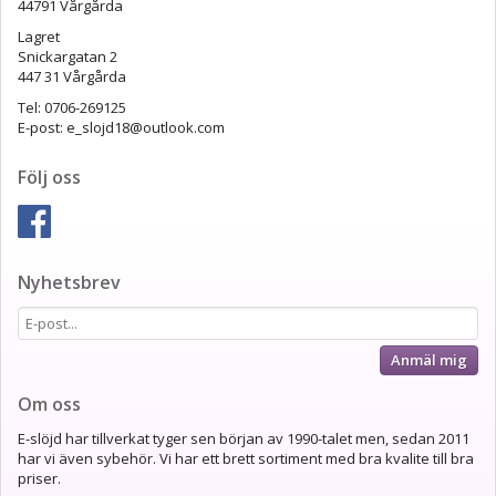
44791 Vårgårda
Lagret
Snickargatan 2
447 31 Vårgårda
Tel: 0706-269125
E-post: e_slojd18@outlook.com
Följ oss
Nyhetsbrev
Anmäl mig
Om oss
E-slöjd har tillverkat tyger sen början av 1990-talet men, sedan 2011
har vi även sybehör. Vi har ett brett sortiment med bra kvalite till bra
priser.