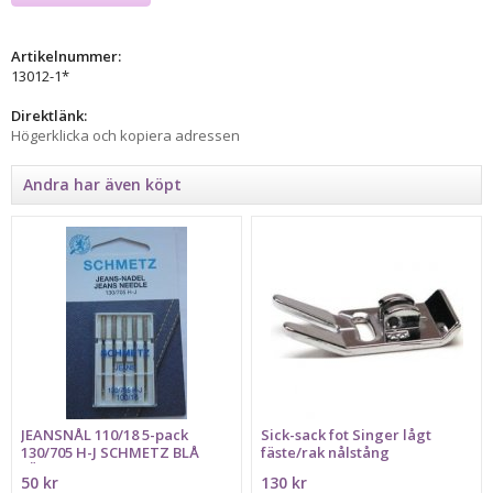
Artikelnummer:
13012-1*
Direktlänk:
Högerklicka och kopiera adressen
Andra har även köpt
JEANSNÅL 110/18 5-pack
Sick-sack fot Singer lågt
130/705 H-J SCHMETZ BLÅ
fäste/rak nålstång
FÄRGMARKERING
50 kr
130 kr