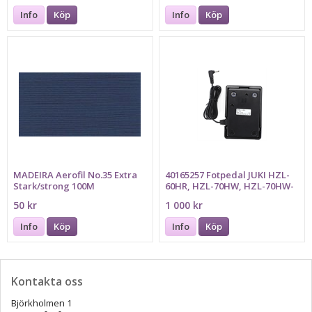
Info
Köp
Info
Köp
MADEIRA Aerofil No.35 Extra
40165257 Fotpedal JUKI HZL-
Stark/strong 100M
60HR, HZL-70HW, HZL-70HW-
A, HZL-80HP-A, HZL-80HW,
50 kr
1 000 kr
HZL-80HW-A
Info
Köp
Info
Köp
Kontakta oss
Björkholmen 1