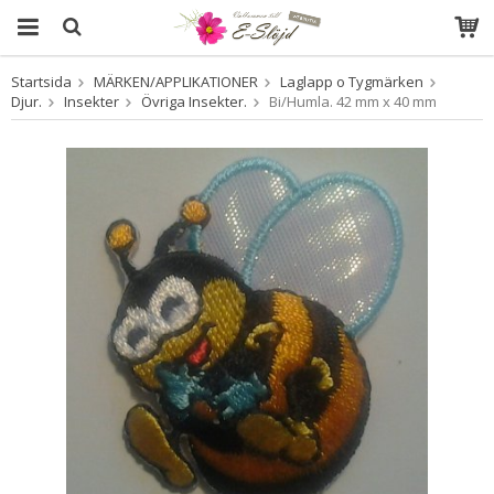
Startsida
MÄRKEN/APPLIKATIONER
Laglapp o Tygmärken
Produkten har blivit tillagd i varukorgen
Djur.
Insekter
Övriga Insekter.
Bi/Humla. 42 mm x 40 mm