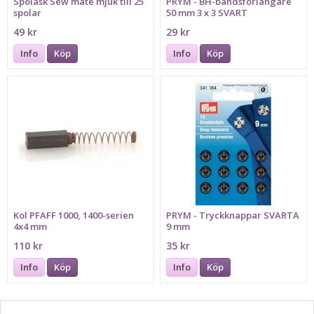
Spolask Sew mate mjuk till 25
PRYM - BH-bandsförlängare
spolar
50 mm 3 x 3 SVART
49 kr
29 kr
Info
Köp
Info
Köp
Kol PFAFF 1000, 1400-serien
PRYM - Tryckknappar SVARTA
4x4 mm
9 mm
110 kr
35 kr
Info
Köp
Info
Köp