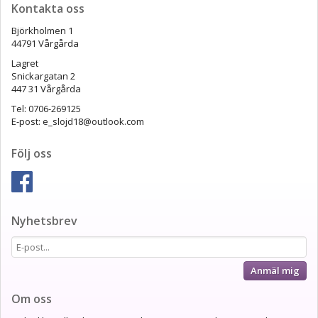
Kontakta oss
Björkholmen 1
44791 Vårgårda
Lagret
Snickargatan 2
447 31 Vårgårda
Tel: 0706-269125
E-post: e_slojd18@outlook.com
Följ oss
Nyhetsbrev
Anmäl mig
Om oss