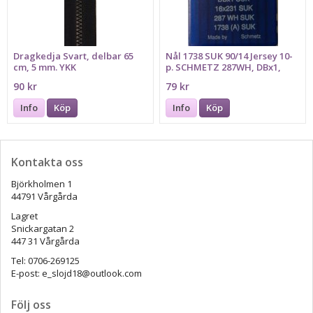
Dragkedja Svart, delbar 65
Nål 1738 SUK 90/14 Jersey 10-
cm, 5 mm. YKK
p. SCHMETZ 287WH, DBx1,
16x231
90 kr
79 kr
Info
Köp
Info
Köp
Kontakta oss
Björkholmen 1
44791 Vårgårda
Lagret
Snickargatan 2
447 31 Vårgårda
Tel: 0706-269125
E-post: e_slojd18@outlook.com
Följ oss