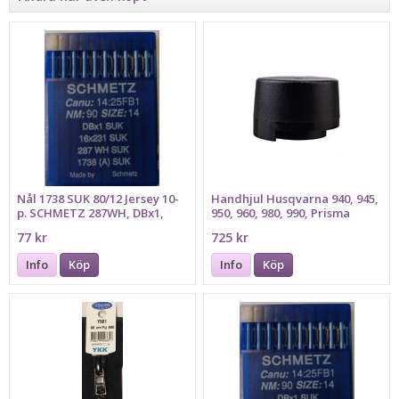
Nål 1738 SUK 80/12 Jersey 10-
Handhjul Husqvarna 940, 945,
p. SCHMETZ 287WH, DBx1,
950, 960, 980, 990, Prisma
16x231, Bilden föreställer
HANDWHEEL
77 kr
725 kr
grovlek 90
Info
Köp
Info
Köp