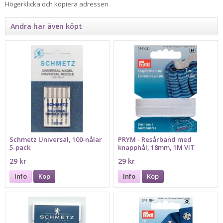
Högerklicka och kopiera adressen
Andra har även köpt
Schmetz Universal, 100-nålar
PRYM - Resårband med
5-pack
knapphål, 18mm, 1M VIT
29 kr
29 kr
Info
Köp
Info
Köp