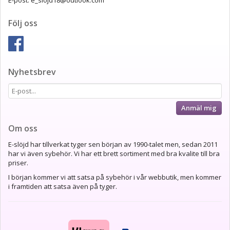
E-post: e_slojd18@outlook.com
Följ oss
Nyhetsbrev
Anmäl mig
Om oss
E-slöjd har tillverkat tyger sen början av 1990-talet men, sedan 2011
har vi även sybehör. Vi har ett brett sortiment med bra kvalite till bra
priser.
I början kommer vi att satsa på sybehör i vår webbutik, men kommer
i framtiden att satsa även på tyger.