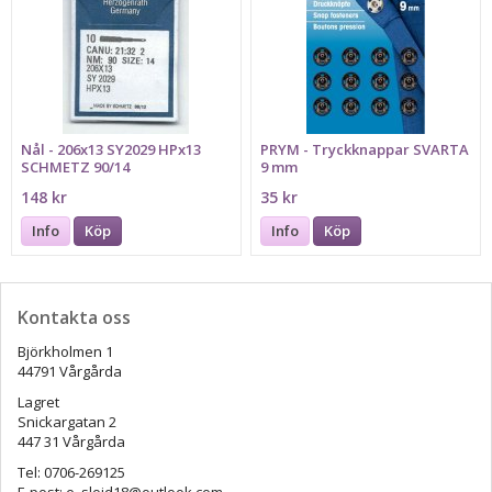
Nål - 206x13 SY2029 HPx13
PRYM - Tryckknappar SVARTA
SCHMETZ 90/14
9 mm
148 kr
35 kr
Info
Köp
Info
Köp
Kontakta oss
Björkholmen 1
44791 Vårgårda
Lagret
Snickargatan 2
447 31 Vårgårda
Tel: 0706-269125