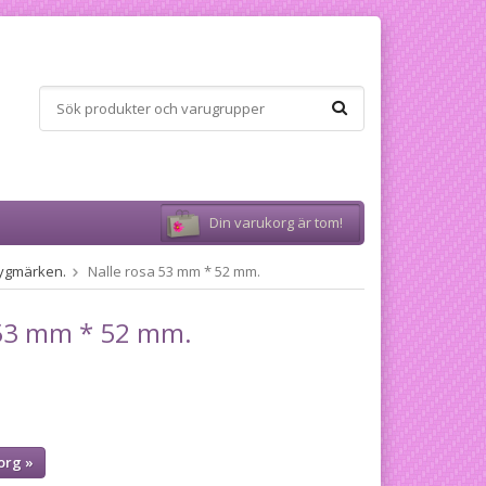
Din varukorg är tom!
 Tygmärken.
Nalle rosa 53 mm * 52 mm.
 53 mm * 52 mm.
org »