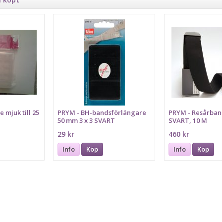
 mjuk till 25
PRYM - BH-bandsförlängare
PRYM - Resårba
50 mm 3 x 3 SVART
SVART, 10 M
29 kr
460 kr
Info
Köp
Info
Köp