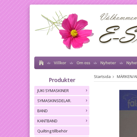
Villkor
Om oss
Nyheter
Nyhe
Startsida
MÄRKEN/A
Produkter
JUKI SYMASKINER
SYMASKINSDELAR.
BAND
KANTBAND
Quilting tillbehör