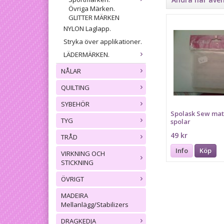
Övriga Märken.
GLITTER MÄRKEN
NYLON Laglapp.
Stryka över applikationer.
LÄDERMÄRKEN.
NÅLAR
QUILTING
SYBEHÖR
Spolask Sew mate
TYG
spolar
49 kr
TRÅD
Info
Köp
VIRKNING OCH
STICKNING
ÖVRIGT
MADEIRA
Mellanlägg/Stabilizers
DRAGKEDJA