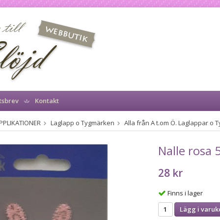
tsbrev
Kontakt
PPLIKATIONER
Laglapp o Tygmärken
Alla från A t.om Ö. Laglappar o
Nalle rosa
28 kr
Finns i lager
Lägg i varuk