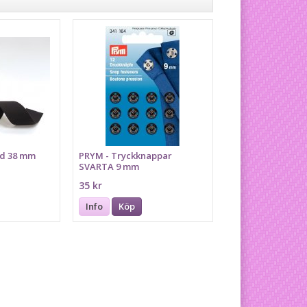
nd 38 mm
PRYM - Tryckknappar
SVARTA 9 mm
35 kr
Info
Köp