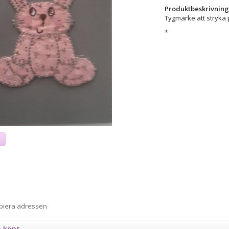
Produktbeskrivning
Tygmärke att stryka 
*
a
opiera adressen
n köpt