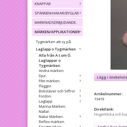
KNAPPAR
SPÄNNEN/HAKAR/BYGLAR
MARKNADSERBJUDANDE.
MÄRKEN/APPLIKATIONER
Tygmärken att sy på.
Laglapp o Tygmärken
Alla från A t.om Ö.
Laglappar o
Tygmärken.
Andra märken.
Djur.
Lägg i önskelist
Film märken.
Flaggor.
Bokstäver och Siffror
Artikelnummer:
Fordon.
13419
Laglapp
Marina Märken.
Direktlänk:
Nallar.
Högerklicka och k
Natur Märken.
Reflex märken.
Sportmärken.
Andra har äve