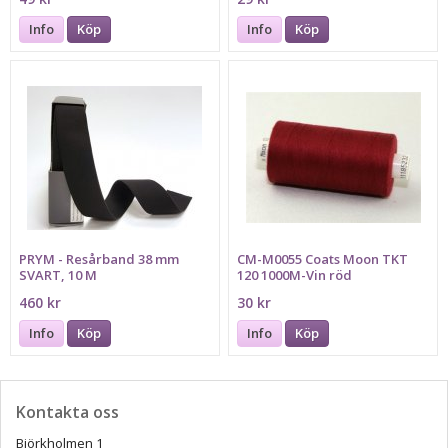
Info
Köp
Info
Köp
PRYM - Resårband 38 mm
CM-M0055 Coats Moon TKT
SVART, 10 M
120 1000M-Vin röd
460 kr
30 kr
Info
Köp
Info
Köp
Kontakta oss
Björkholmen 1