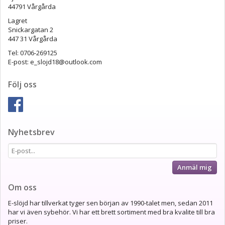
44791 Vårgårda
Lagret
Snickargatan 2
447 31 Vårgårda
Tel: 0706-269125
E-post: e_slojd18@outlook.com
Följ oss
Nyhetsbrev
Anmäl mig
Om oss
E-slöjd har tillverkat tyger sen början av 1990-talet men, sedan 2011
har vi även sybehör. Vi har ett brett sortiment med bra kvalite till bra
priser.