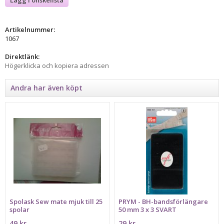
Artikelnummer:
1067
Direktlänk:
Högerklicka och kopiera adressen
Andra har även köpt
Spolask Sew mate mjuk till 25
PRYM - BH-bandsförlängare
spolar
50 mm 3 x 3 SVART
49 kr
29 kr