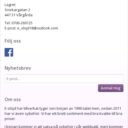
Lagret
Snickargatan 2
447 31 Vårgårda
Tel: 0706-269125
E-post: e_slojd18@outlook.com
Följ oss
Nyhetsbrev
Anmäl mig
Om oss
E-slöjd har tillverkat tyger sen början av 1990-talet men, sedan 2011
har vi även sybehör. Vi har ett brett sortiment med bra kvalite till bra
priser.
I början kommer vi att satsa på sybehör i vår webbutik, men kommer