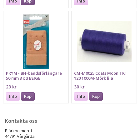
Info
Köp
Info
PRYM - BH-bandsförlängare
CM-M0025 Coats Moon TKT
50 mm 3 x 3 BEIGE
120 1000M-Mörk lila
29 kr
30 kr
Info
Köp
Info
Köp
Kontakta oss
Björkholmen 1
44791 Vårgårda