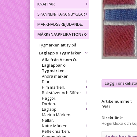
KNAPPAR
SPÄNNEN/HAKAR/BYGLAR
MARKNADSERBJUDANDE.
MÄRKEN/APPLIKATIONER
Tygmärken att sy på.
Laglapp o Tygmärken
Alla från A t.om Ö.
Laglappar o
Tygmärken.
Andra märken.
Djur.
Lägg i önskelist
Film märken.
Bokstäver och Siffror
Flaggor.
Artikelnummer:
Fordon.
9861
Laglapp
Marina Märken.
Direktlänk:
Nallar.
Högerklicka och k
Natur Märken.
Reflex märken.
Sportmärken.
Andra har äve