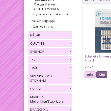
Övriga Märken.
GLITTER MÄRKEN
Stryka över applikationer.
NYLON Laglapp.
LÄDERMÄRKEN.
NÅLAR
QUILTING
SYBEHÖR
Schmetz Universa
TYG
5-pack
29 kr
TRÅD
Info
Köp
VIRKNING OCH
STICKNING
ÖVRIGT
MADEIRA
Mellanlägg/Stabilizers
DRAGKEDJA