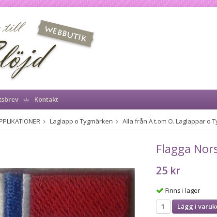
tsbrev
Kontakt
PPLIKATIONER
Laglapp o Tygmärken
Alla från A t.om Ö. Laglappar o
Flagga Nor
25 kr
Finns i lager
Lägg i varuk