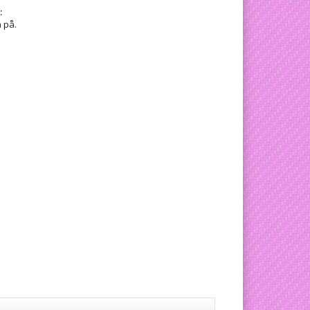
:
a på.