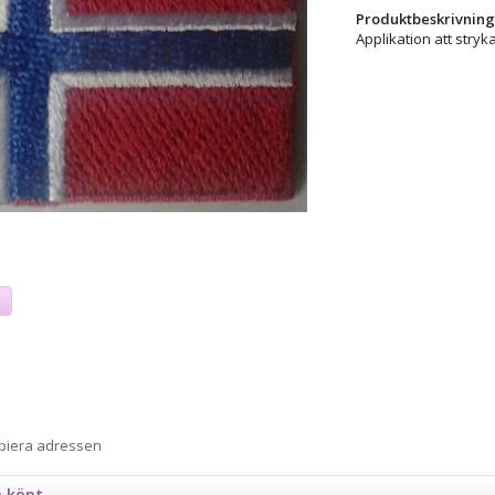
Produktbeskrivning
Applikation att stryk
a
opiera adressen
n köpt