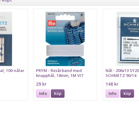
l, 100-nålar
PRYM - Resårband med
Nål - 206x13 SY2
knapphål, 18mm, 1M VIT
SCHMETZ 90/14
29 kr
148 kr
Info
Köp
Info
Köp