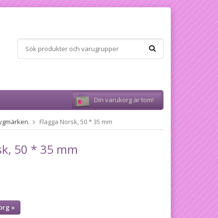
Din varukorg är tom!
 Tygmärken.
Flagga Norsk, 50 * 35 mm
sk, 50 * 35 mm
org »