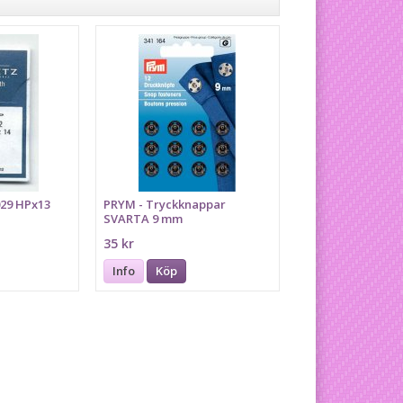
029 HPx13
PRYM - Tryckknappar
SVARTA 9 mm
35 kr
Info
Köp