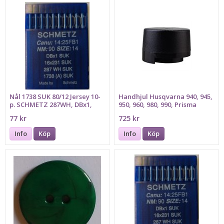
Nål 1738 SUK 80/12 Jersey 10-
Handhjul Husqvarna 940, 945,
p. SCHMETZ 287WH, DBx1,
950, 960, 980, 990, Prisma
16x231, Bilden föreställer
HANDWHEEL
77 kr
725 kr
grovlek 90
Info
Köp
Info
Köp