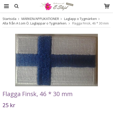
Startsida
MÄRKEN/APPLIKATIONER
Laglapp o Tygmärken
Produkten har blivit tillagd i varukorgen
Alla från A t.om Ö. Laglappar o Tygmärken.
Flagga Finsk, 46 * 30 mm
Flagga Finsk, 46 * 30 mm
25 kr