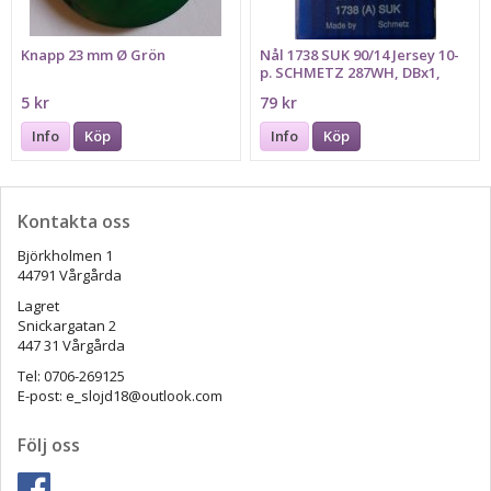
Knapp 23 mm Ø Grön
Nål 1738 SUK 90/14 Jersey 10-
p. SCHMETZ 287WH, DBx1,
16x231
5 kr
79 kr
Info
Köp
Info
Köp
Kontakta oss
Björkholmen 1
44791 Vårgårda
Lagret
Snickargatan 2
447 31 Vårgårda
Tel: 0706-269125
E-post: e_slojd18@outlook.com
Följ oss