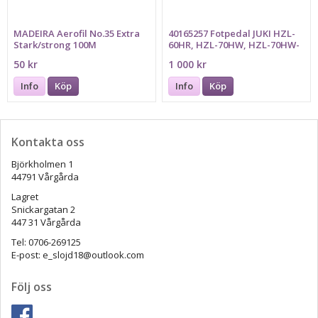
MADEIRA Aerofil No.35 Extra
40165257 Fotpedal JUKI HZL-
Stark/strong 100M
60HR, HZL-70HW, HZL-70HW-
A, HZL-80HP-A, HZL-80HW,
50 kr
1 000 kr
HZL-80HW-A
Info
Köp
Info
Köp
Kontakta oss
Björkholmen 1
44791 Vårgårda
Lagret
Snickargatan 2
447 31 Vårgårda
Tel: 0706-269125
E-post: e_slojd18@outlook.com
Följ oss