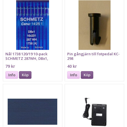
Nål 1738 120/19 10-pack
Pin gångjärn till fotpedal KC-
SCHMETZ 287WH, DBx1,
298
16x231
79 kr
40 kr
Info
Köp
Info
Köp