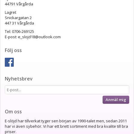
44791 Vårgårda
Lagret
Snickargatan 2
447 31 Vårgårda
Tel: 0706-269125
E-post: e_slojd18@outlook.com
Följ oss
Nyhetsbrev
Anmäl mig
Om oss
E-slöjd har tillverkat tyger sen början av 1990-talet men, sedan 2011
har vi även sybehör. Vi har ett brett sortiment med bra kvalite till bra
priser.