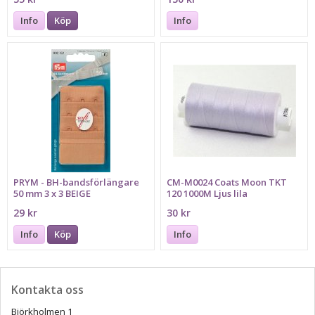
Info
Köp
Info
PRYM - BH-bandsförlängare
CM-M0024 Coats Moon TKT
50 mm 3 x 3 BEIGE
120 1000M Ljus lila
29 kr
30 kr
Info
Köp
Info
Kontakta oss
Björkholmen 1