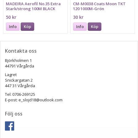
MADEIRA Aerofil No.35 Extra
CM-M0038 Coats Moon TKT
Stark/strong 100M BLACK
120 1000M-Grön
50 kr
30 kr
Info
Köp
Info
Köp
Kontakta oss
Björkholmen 1
44791 Vårgårda
Lagret
Snickargatan 2
447 31 Vårgårda
Tel: 0706-269125
E-post: e_slojd18@outlook.com
Följ oss