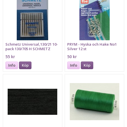
Schmetz Universal,130/21 10-
PRYM - Hyska och Hake No1
pack 130/705 H SCHMETZ
Silver 12 st
55 kr
50 kr
Info
Köp
Info
Köp