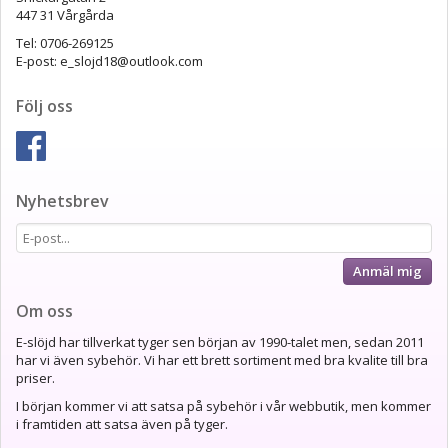
447 31 Vårgårda
Tel: 0706-269125
E-post: e_slojd18@outlook.com
Följ oss
Nyhetsbrev
Anmäl mig
Om oss
E-slöjd har tillverkat tyger sen början av 1990-talet men, sedan 2011
har vi även sybehör. Vi har ett brett sortiment med bra kvalite till bra
priser.
I början kommer vi att satsa på sybehör i vår webbutik, men kommer
i framtiden att satsa även på tyger.