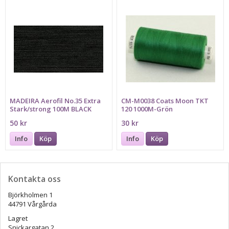
MADEIRA Aerofil No.35 Extra
CM-M0038 Coats Moon TKT
Stark/strong 100M BLACK
120 1000M-Grön
50 kr
30 kr
Info
Köp
Info
Köp
Kontakta oss
Björkholmen 1
44791 Vårgårda
Lagret
Snickargatan 2