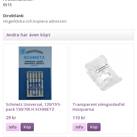
6513
Direktlänk:
Högerklicka och kopiera adressen
Andra har även köpt
Schmetz Universal, 120/19 5-
Transparent sömguidesfot
pack 130/705 H SCHMETZ
Husqvarna
29 kr
110 kr
Info
Köp
Info
Köp