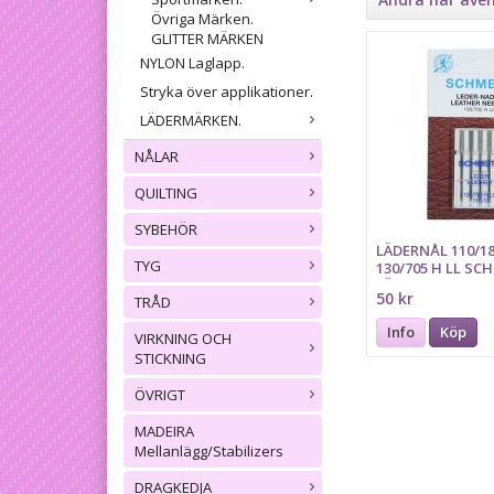
Övriga Märken.
GLITTER MÄRKEN
NYLON Laglapp.
Stryka över applikationer.
LÄDERMÄRKEN.
NÅLAR
QUILTING
SYBEHÖR
LÄDERNÅL 110/18
TYG
130/705 H LL S
FÄRGMARKERIN
50 kr
TRÅD
Info
Köp
VIRKNING OCH
STICKNING
ÖVRIGT
MADEIRA
Mellanlägg/Stabilizers
DRAGKEDJA