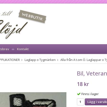
tsbrev
Kontakt
PPLIKATIONER
Laglapp o Tygmärken
Alla från A t.om Ö. Laglappar o
Bil, Veter
18 kr
Finns i lager
Lägg i varuk