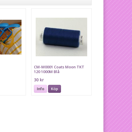
CM-M0001 Coats Moon TKT
120 1000M Blå
30 kr
Info
Köp