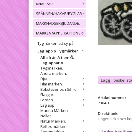
KNAPPAR
SPÄNNEN/HAKAR/BYGLAR
MARKNADSERBJUDANDE.
MÄRKEN/APPLIKATIONER
Tygmärken att sy på.
Laglapp o Tygmärken
Alla från A t.om Ö.
Laglappar o
Tygmärken.
Andra märken.
Djur.
Lägg i önskelist
Film märken.
Bokstäver och Siffror
Flaggor.
Artikelnummer:
Fordon.
7304-1
Laglapp
Marina Märken.
Direktlänk:
Nallar.
Högerklicka och k
Natur Märken.
Reflex märken.
Sportmärken.
Andra har äve