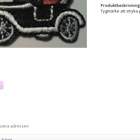
Produktbeskrivning
Tygmärke att stryka 
a
opiera adressen
n köpt