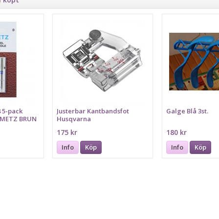
 5-pack
Justerbar Kantbandsfot
Galge Blå 3st.
CHMETZ BRUN
Husqvarna
G
175 kr
180 kr
Info
Köp
Info
Köp