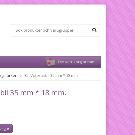
Din varukorg är tom!
 Tygmärken.
Bil, Veteranbil 35 mm * 18 mm.
anbil 35 mm * 18 mm.
org »