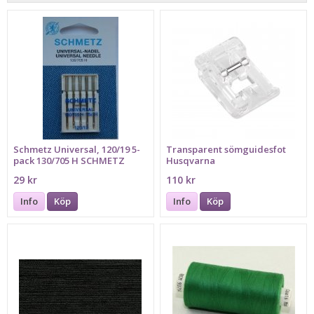
Schmetz Universal, 120/19 5-
Transparent sömguidesfot
pack 130/705 H SCHMETZ
Husqvarna
29 kr
110 kr
Info
Köp
Info
Köp