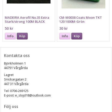
MADEIRA Aerofil No.35 Extra
CM-M0038 Coats Moon TKT
Stark/strong 100M BLACK
120 1000M-Grön
50 kr
30 kr
Info
Köp
Info
Köp
Kontakta oss
Björkholmen 1
44791 Vårgårda
Lagret
Snickargatan 2
447 31 Vårgårda
Tel: 0706-269125
E-post: e_slojd18@outlook.com
Följ oss