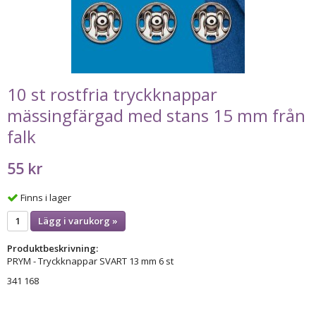
10 st rostfria tryckknappar
mässingfärgad med stans 15 mm från
falk
55 kr
Finns i lager
Lägg i varukorg »
Produktbeskrivning:
PRYM - Tryckknappar SVART 13 mm 6 st
341 168