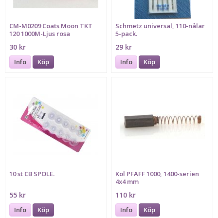
CM-M0209 Coats Moon TKT
Schmetz universal, 110-nålar
120 1000M-Ljus rosa
5-pack.
30 kr
29 kr
Info
Köp
Info
Köp
10 st CB SPOLE.
Kol PFAFF 1000, 1400-serien
4x4 mm
55 kr
110 kr
Info
Köp
Info
Köp