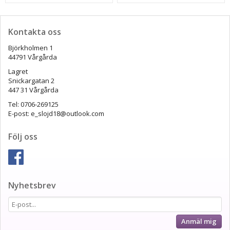
Kontakta oss
Björkholmen 1
44791 Vårgårda
Lagret
Snickargatan 2
447 31 Vårgårda
Tel: 0706-269125
E-post: e_slojd18@outlook.com
Följ oss
Nyhetsbrev
Anmäl mig