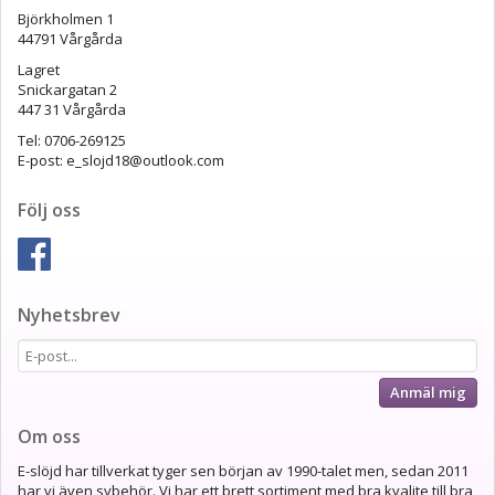
Björkholmen 1
44791 Vårgårda
Lagret
Snickargatan 2
447 31 Vårgårda
Tel: 0706-269125
E-post: e_slojd18@outlook.com
Följ oss
Nyhetsbrev
Anmäl mig
Om oss
E-slöjd har tillverkat tyger sen början av 1990-talet men, sedan 2011
har vi även sybehör. Vi har ett brett sortiment med bra kvalite till bra