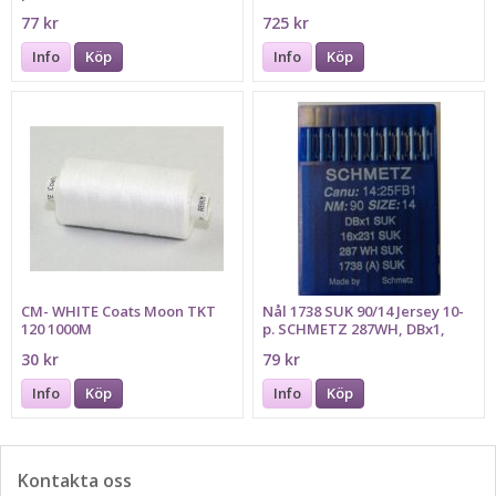
16x231, Bilden föreställer
HANDWHEEL
77 kr
725 kr
grovlek 90
Info
Köp
Info
Köp
CM- WHITE Coats Moon TKT
Nål 1738 SUK 90/14 Jersey 10-
120 1000M
p. SCHMETZ 287WH, DBx1,
16x231
30 kr
79 kr
Info
Köp
Info
Köp
Kontakta oss