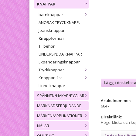
KNAPPAR
barnknappar
ANORAK TRYCKKNAPP.
Jeansknappar
Knappformar
Tillbehör.
UNDERSYDDA KNAPPAR
Expanderingsknappar
Tryckknappar
Knappar. 1st
Lägg i önskelist
Linne knappar
SPÄNNEN/HAKAR/BYGLAR
Artikelnummer:
MARKNADSERBJUDANDE.
6647
MÄRKEN/APPLIKATIONER
Direktlänk:
Högerklicka och k
NÅLAR
QUILTING
Andra har äve