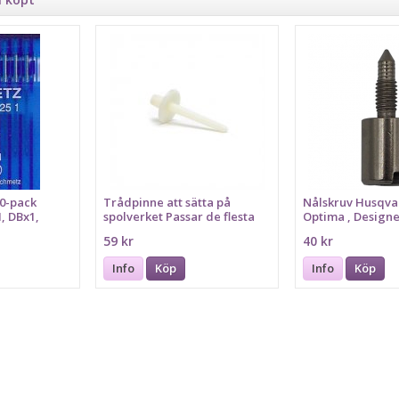
10-pack
Trådpinne att sätta på
Nålskruv Husqva
 DBx1,
spolverket Passar de flesta
Optima , Design
symaskiner
59 kr
40 kr
Info
Köp
Info
Köp