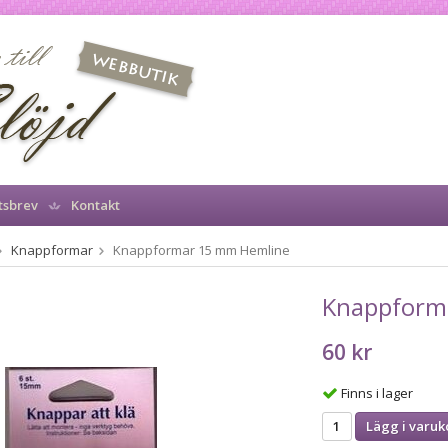
tsbrev
Kontakt
Knappformar
Knappformar 15 mm Hemline
Knappform
60 kr
Finns i lager
Lägg i varuk