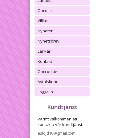
Länder.
Om oss
Villkor
Nyheter
Nyhetsbrev
Länkar
Kontakt
Om cookies
Avtalskund
Logga in
Kundtjänst
Varmt välkommen att
kontakta vår kundtjänst.
eslojd18@gmail.com