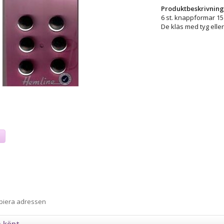
Produktbeskrivning
6 st. knappformar 1
De kläs med tyg elle
a
opiera adressen
n köpt