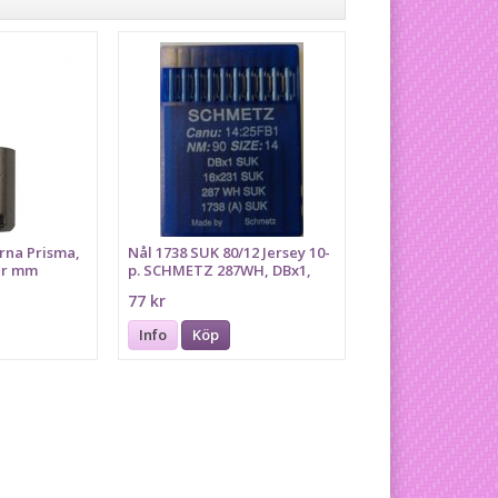
rna Prisma,
Nål 1738 SUK 80/12 Jersey 10-
er mm
p. SCHMETZ 287WH, DBx1,
16x231, Bilden föreställer
77 kr
grovlek 90
Info
Köp