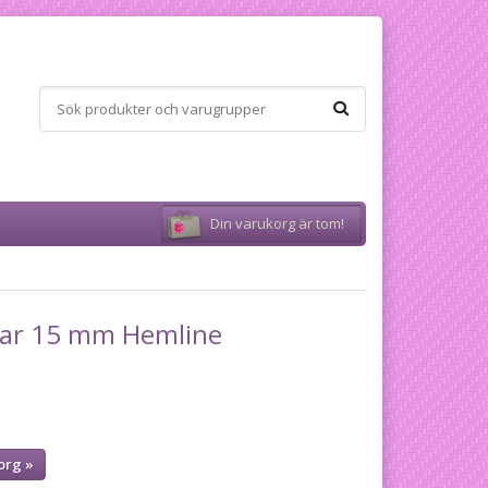
Din varukorg är tom!
ar 15 mm Hemline
org »