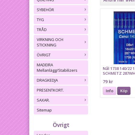
SYBEHÖR
TYG
TRÅD
VIRKNING OCH
STICKNING
ÖVRIGT
MADEIRA
Nål 1738 140/22 
Mellanlägg/Stabilizers
SCHMETZ 287WH,
16x231
DRAGKEDJA
79 kr
PRESENTKORT.
Info
Köp
SAXAR.
Sitemap
Övrigt