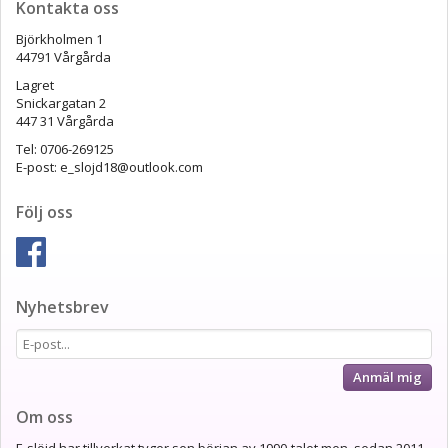
Kontakta oss
Björkholmen 1
44791 Vårgårda
Lagret
Snickargatan 2
447 31 Vårgårda
Tel: 0706-269125
E-post: e_slojd18@outlook.com
Följ oss
Nyhetsbrev
Anmäl mig
Om oss
E-slöjd har tillverkat tyger sen början av 1990-talet men, sedan 2011