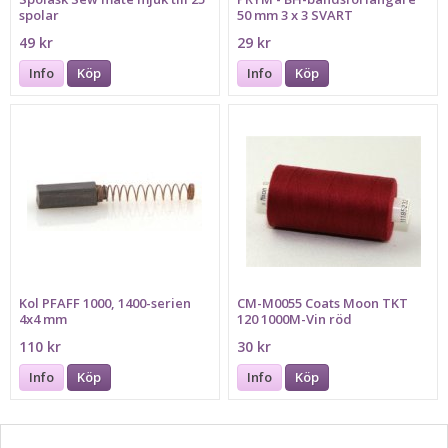
spolar
50 mm 3 x 3 SVART
49 kr
29 kr
Info
Köp
Info
Köp
Kol PFAFF 1000, 1400-serien
CM-M0055 Coats Moon TKT
4x4 mm
120 1000M-Vin röd
110 kr
30 kr
Info
Köp
Info
Köp