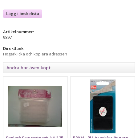
Lägg i önskelista
Artikelnummer:
9897
Direktlänk:
Högerklicka och kopiera adressen
Andra har även köpt
Spolask Sew mate mjuk till 25
PRYM - BH-bandsförlängare