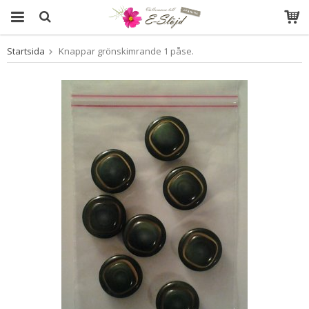
Startsida
Knappar grönskimrande 1 påse.
Produkten har blivit tillagd i varukorgen