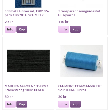
Schmetz Universal, 120/19 5-
Transparent sömguidesfot
pack 130/705 H SCHMETZ
Husqvarna
29 kr
110 kr
Info
Köp
Info
Köp
MADEIRA Aerofil No.35 Extra
CM-M0029 CCoats Moon TKT
Stark/strong 100M BLACK
120 1000M-Turkos
50 kr
30 kr
Info
Köp
Info
Köp