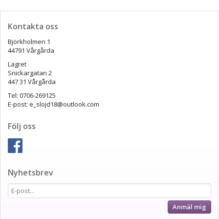
Kontakta oss
Björkholmen 1
44791 Vårgårda
Lagret
Snickargatan 2
447 31 Vårgårda
Tel: 0706-269125
E-post: e_slojd18@outlook.com
Följ oss
Nyhetsbrev
Anmäl mig