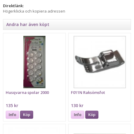
Direktlänk:
Högerklicka och kopiera adressen
Andra har även köpt
Husqvarna spolar 2000
F011N Raksömsfot
135 kr
130 kr
Info
Köp
Info
Köp