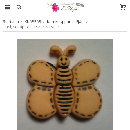
Startsida
KNAPPAR
barnknappar
Fjäril
Produkten har blivit tillagd i varukorgen
Fjäril, Senapsgul. 16 mm × 16 mm.