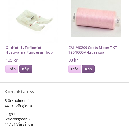
Glidfot H /Teflonfot
CM-M0209 Coats Moon TKT
Husqvarna Fungerar ihop
120 1000M-Ljus rosa
med maskin: 1,2,3,4,5,6,7
135 kr
30 kr
Info
Köp
Info
Köp
Kontakta oss
Björkholmen 1
44791 Vårgårda
Lagret
Snickargatan 2
447 31 Vårgårda