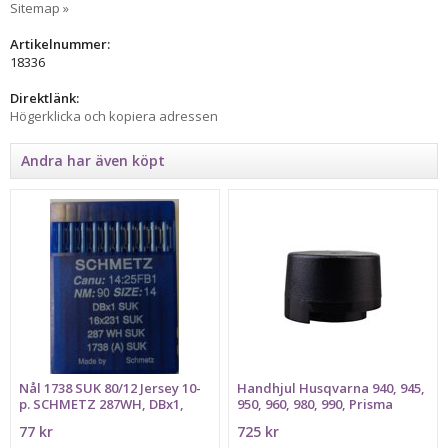
Sitemap »
Artikelnummer:
18336
Direktlänk:
Högerklicka och kopiera adressen
Andra har även köpt
Nål 1738 SUK 80/12 Jersey 10-
Handhjul Husqvarna 940, 945,
p. SCHMETZ 287WH, DBx1,
950, 960, 980, 990, Prisma
16x231, Bilden föreställer
HANDWHEEL
77 kr
725 kr
grovlek 90