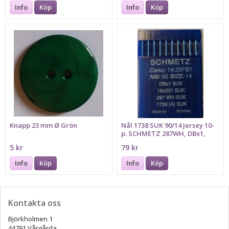
Info
Köp
Info
Köp
Knapp 23 mm Ø Grön
Nål 1738 SUK 90/14 Jersey 10-
p. SCHMETZ 287WH, DBx1,
16x231
5 kr
79 kr
Info
Köp
Info
Köp
Kontakta oss
Björkholmen 1
44791 Vårgårda