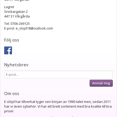
Lagret
Snickargatan 2
447 31 Vårgårda
Tel: 0706-269125
E-post: e_slojd18@outlook.com
Följ oss
Nyhetsbrev
Anmäl mig
Om oss
E-slöjd har tillverkat tyger sen början av 1990-talet men, sedan 2011
har vi även sybehör. Vi har ett brett sortiment med bra kvalite till bra
priser.