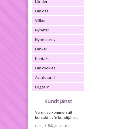
Länder.
Om oss
Villkor
Nyheter
Nyhetsbrev
Länkar
Kontakt
Om cookies
Avtalskund
Logga in
Kundtjänst
Varmt välkommen att
kontakta vår kundtjänst.
eslojd18@gmail.com