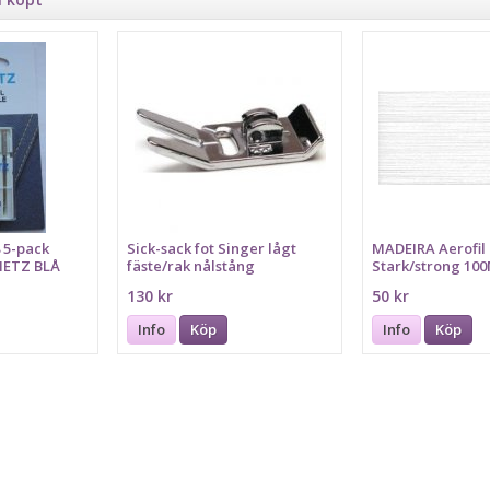
 5-pack
Sick-sack fot Singer lågt
MADEIRA Aerofil 
METZ BLÅ
fäste/rak nålstång
Stark/strong 10
G
130 kr
50 kr
Info
Köp
Info
Köp