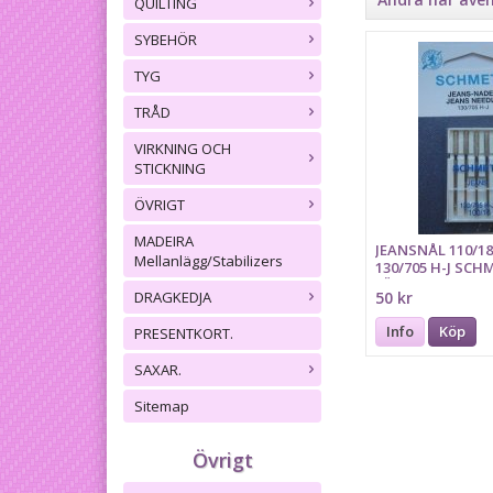
QUILTING
SYBEHÖR
TYG
TRÅD
VIRKNING OCH
STICKNING
ÖVRIGT
MADEIRA
JEANSNÅL 110/18
Mellanlägg/Stabilizers
130/705 H-J SCH
FÄRGMARKERIN
DRAGKEDJA
50 kr
Info
Köp
PRESENTKORT.
SAXAR.
Sitemap
Övrigt