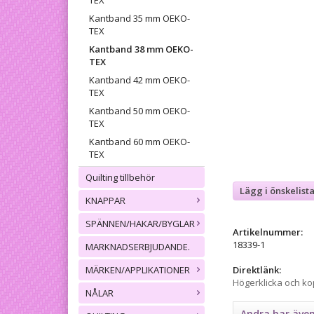
TEX
Kantband 35 mm OEKO-
TEX
Kantband 38 mm OEKO-
TEX
Kantband 42 mm OEKO-
TEX
Kantband 50 mm OEKO-
TEX
Kantband 60 mm OEKO-
TEX
Quilting tillbehör
Lägg i önskelist
KNAPPAR
SPÄNNEN/HAKAR/BYGLAR
Artikelnummer:
18339-1
MARKNADSERBJUDANDE.
MÄRKEN/APPLIKATIONER
Direktlänk:
Högerklicka och k
NÅLAR
Andra har äve