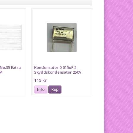
No.35 Extra
Kondensator 0,015uF 2
0M
Skyddskondensator 250V
1kVDC, passar fotpedal
115 kr
BERNINA RECORD
Info
Köp