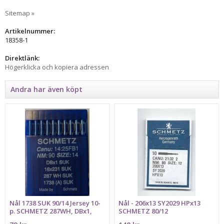
Sitemap »
Artikelnummer:
18358-1
Direktlänk:
Högerklicka och kopiera adressen
Andra har även köpt
Nål 1738 SUK 90/14 Jersey 10-
Nål - 206x13 SY2029 HPx13
p. SCHMETZ 287WH, DBx1,
SCHMETZ 80/12
16x231