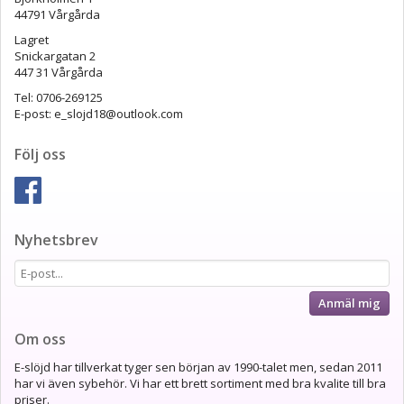
44791 Vårgårda
Lagret
Snickargatan 2
447 31 Vårgårda
Tel: 0706-269125
E-post: e_slojd18@outlook.com
Följ oss
Nyhetsbrev
Anmäl mig
Om oss
E-slöjd har tillverkat tyger sen början av 1990-talet men, sedan 2011
har vi även sybehör. Vi har ett brett sortiment med bra kvalite till bra
priser.