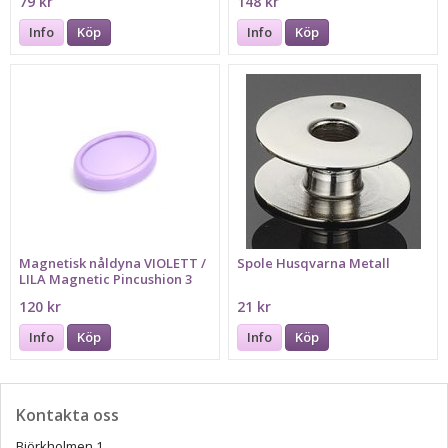
79 kr
148 kr
Info
Köp
Info
Köp
Magnetisk nåldyna VIOLETT /
Spole Husqvarna Metall
LILA Magnetic Pincushion 3
120 kr
21 kr
Info
Köp
Info
Köp
Kontakta oss
Björkholmen 1