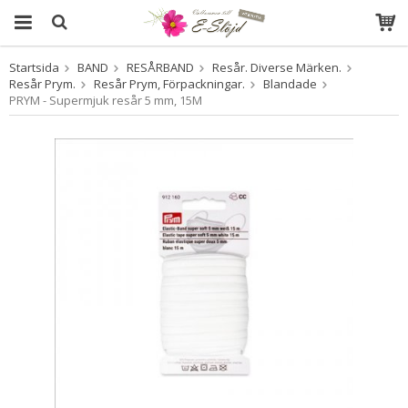
Startsida
BAND
RESÅRBAND
Resår. Diverse Märken.
Produkten har blivit tillagd i varukorgen
Resår Prym.
Resår Prym, Förpackningar.
Blandade
PRYM - Supermjuk resår 5 mm, 15M