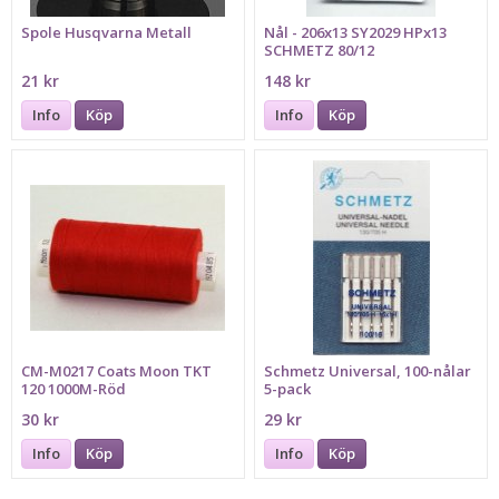
Spole Husqvarna Metall
Nål - 206x13 SY2029 HPx13
SCHMETZ 80/12
21 kr
148 kr
Info
Köp
Info
Köp
CM-M0217 Coats Moon TKT
Schmetz Universal, 100-nålar
120 1000M-Röd
5-pack
30 kr
29 kr
Info
Köp
Info
Köp