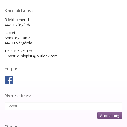
Kontakta oss
Björkholmen 1
44791 Vårgårda
Lagret
Snickargatan 2
447 31 Vårgårda
Tel: 0706-269125
E-post: e_slojd18@outlook.com
Följ oss
Nyhetsbrev
Anmäl mig
Om oss