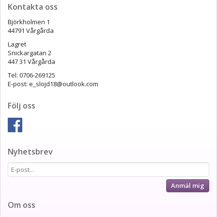
Kontakta oss
Björkholmen 1
44791 Vårgårda
Lagret
Snickargatan 2
447 31 Vårgårda
Tel: 0706-269125
E-post: e_slojd18@outlook.com
Följ oss
Nyhetsbrev
Anmäl mig
Om oss