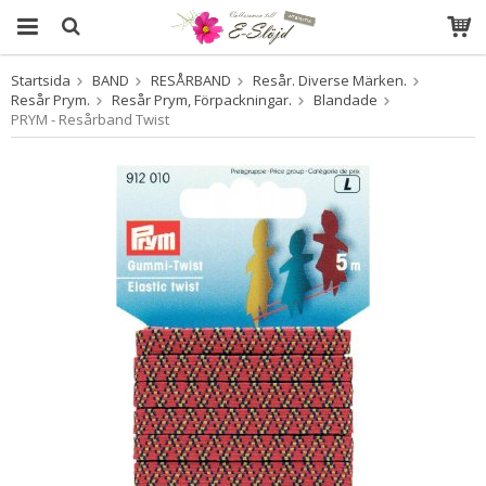
Startsida
BAND
RESÅRBAND
Resår. Diverse Märken.
Produkten har blivit tillagd i varukorgen
Resår Prym.
Resår Prym, Förpackningar.
Blandade
PRYM - Resårband Twist