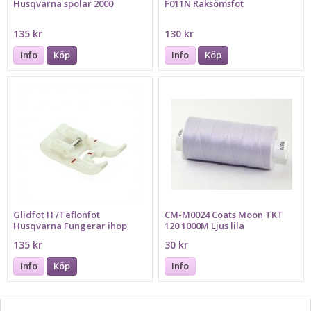
Husqvarna spolar 2000
F011N Raksömsfot
135 kr
130 kr
Info
Köp
Info
Köp
Glidfot H /Teflonfot
CM-M0024 Coats Moon TKT
Husqvarna Fungerar ihop
120 1000M Ljus lila
med maskin: 1,2,3,4,5,6,7
135 kr
30 kr
Info
Köp
Info