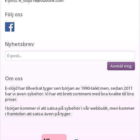
E-post: e_slojd18@outlook.com
Följ oss
Nyhetsbrev
Anmäl mig
Om oss
E-slöjd har tillverkat tyger sen början av 1990-talet men, sedan 2011
har vi även sybehör. Vi har ett brett sortiment med bra kvalite till bra
priser.
I början kommer vi att satsa på sybehör i vår webbutik, men kommer
i framtiden att satsa även på tyger.