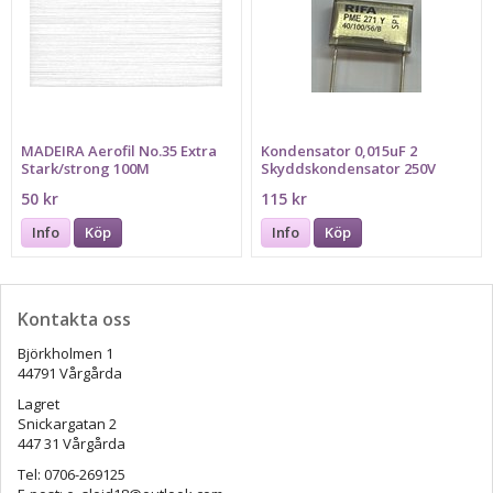
MADEIRA Aerofil No.35 Extra
Kondensator 0,015uF 2
Stark/strong 100M
Skyddskondensator 250V
1kVDC, passar fotpedal
50 kr
115 kr
BERNINA RECORD
Info
Köp
Info
Köp
Kontakta oss
Björkholmen 1
44791 Vårgårda
Lagret
Snickargatan 2
447 31 Vårgårda
Tel: 0706-269125