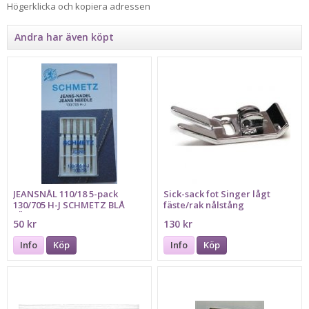
Högerklicka och kopiera adressen
Andra har även köpt
JEANSNÅL 110/18 5-pack
Sick-sack fot Singer lågt
130/705 H-J SCHMETZ BLÅ
fäste/rak nålstång
FÄRGMARKERING
50 kr
130 kr
Info
Köp
Info
Köp