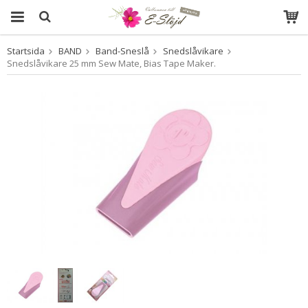
Startsida
BAND
Band-Sneslå
Snedslåvikare
Produkten har blivit tillagd i varukorgen
Snedslåvikare 25 mm Sew Mate, Bias Tape Maker.