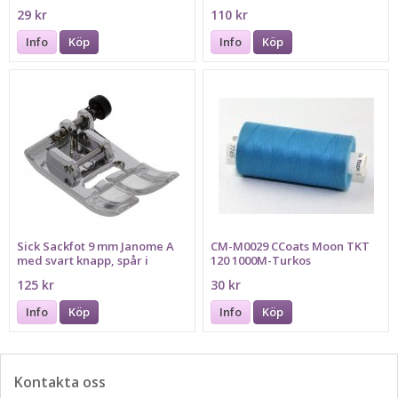
29 kr
110 kr
Info
Köp
Info
Köp
Sick Sackfot 9 mm Janome A
CM-M0029 CCoats Moon TKT
med svart knapp, spår i
120 1000M-Turkos
mitten
125 kr
30 kr
Info
Köp
Info
Köp
Kontakta oss