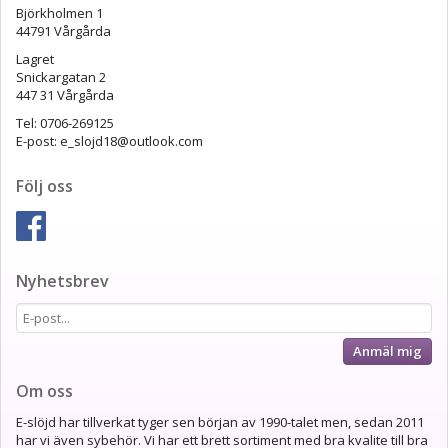
Björkholmen 1
44791 Vårgårda
Lagret
Snickargatan 2
447 31 Vårgårda
Tel: 0706-269125
E-post: e_slojd18@outlook.com
Följ oss
Nyhetsbrev
Anmäl mig
Om oss
E-slöjd har tillverkat tyger sen början av 1990-talet men, sedan 2011
har vi även sybehör. Vi har ett brett sortiment med bra kvalite till bra