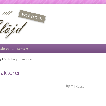
tsbrev
Kontakt
 1
Trikåtyg traktorer
raktorer
Till Kassan