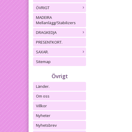
ÖVRIGT
MADEIRA
Mellanlägg/Stabilizers
DRAGKEDJA
PRESENTKORT.
SAXAR.
Sitemap
Övrigt
Länder.
Om oss
Villkor
Nyheter
Nyhetsbrev