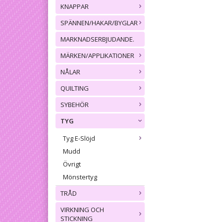
KNAPPAR
SPÄNNEN/HAKAR/BYGLAR
MARKNADSERBJUDANDE.
MÄRKEN/APPLIKATIONER
NÅLAR
QUILTING
SYBEHÖR
TYG
Tyg E-Slöjd
Mudd
Övrigt
Mönstertyg
TRÅD
VIRKNING OCH
STICKNING