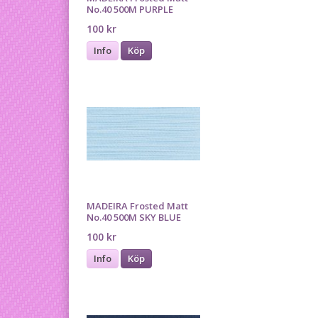
No.40 500M PURPLE
100 kr
Info
Köp
MADEIRA Frosted Matt
No.40 500M SKY BLUE
100 kr
Info
Köp