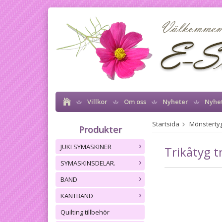
Villkor
Om oss
Nyheter
Nyhe
Startsida
Mönstertyg
Produkter
JUKI SYMASKINER
Trikåtyg t
SYMASKINSDELAR.
BAND
KANTBAND
Quilting tillbehör