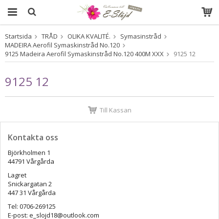
Startsida
TRÅD
OLIKA KVALITÉ.
Symasinstråd
Produkten har blivit tillagd i varukorgen
MADEIRA Aerofil Symaskinstråd No.120
9125 Madeira Aerofil Symaskinstråd No.120 400M XXX
9125 12
9125 12
Till Kassan
Kontakta oss
Björkholmen 1
44791 Vårgårda
Lagret
Snickargatan 2
447 31 Vårgårda
Tel: 0706-269125
E-post: e_slojd18@outlook.com