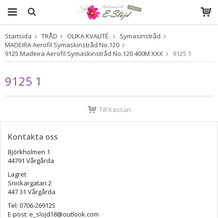
Startsida
TRÅD
OLIKA KVALITÉ.
Symasinstråd
Produkten har blivit tillagd i varukorgen
MADEIRA Aerofil Symaskinstråd No.120
9125 Madeira Aerofil Symaskinstråd No.120 400M XXX
9125 1
9125 1
Till Kassan
Kontakta oss
Björkholmen 1
44791 Vårgårda
Lagret
Snickargatan 2
447 31 Vårgårda
Tel: 0706-269125
E-post: e_slojd18@outlook.com