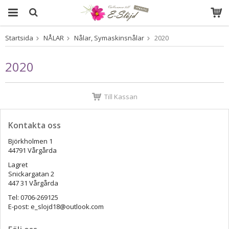
Startsida
NÅLAR
Nålar, Symaskinsnålar
2020
Produkten har blivit tillagd i varukorgen
2020
Till Kassan
Kontakta oss
Björkholmen 1
44791 Vårgårda
Lagret
Snickargatan 2
447 31 Vårgårda
Tel: 0706-269125
E-post: e_slojd18@outlook.com