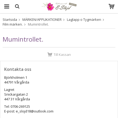
Startsida
MÄRKEN/APPLIKATIONER
Laglapp o Tygmärken
Produkten har blivit tillagd i varukorgen
Film märken.
Mumintrollet.
Mumintrollet.
Till Kassan
Kontakta oss
Björkholmen 1
44791 Vårgårda
Lagret
Snickargatan 2
447 31 Vårgårda
Tel: 0706-269125
E-post: e_slojd18@outlook.com