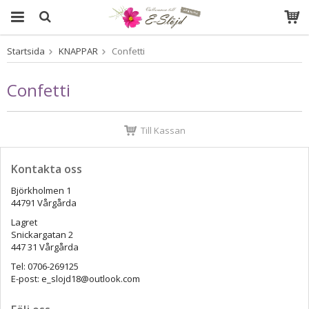
Startsida
KNAPPAR
Confetti
Produkten har blivit tillagd i varukorgen
Confetti
Till Kassan
Kontakta oss
Björkholmen 1
44791 Vårgårda
Lagret
Snickargatan 2
447 31 Vårgårda
Tel: 0706-269125
E-post: e_slojd18@outlook.com