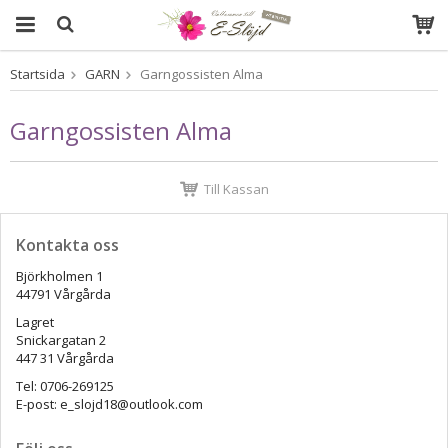
Startsida
GARN
Garngossisten Alma
Produkten har blivit tillagd i varukorgen
Garngossisten Alma
Till Kassan
Kontakta oss
Björkholmen 1
44791 Vårgårda
Lagret
Snickargatan 2
447 31 Vårgårda
Tel: 0706-269125
E-post: e_slojd18@outlook.com