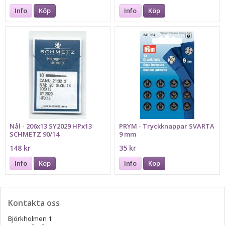
Info
Köp
Info
Köp
Nål - 206x13 SY2029 HPx13
PRYM - Tryckknappar SVARTA
SCHMETZ 90/14
9 mm
148 kr
35 kr
Info
Köp
Info
Köp
Kontakta oss
Björkholmen 1