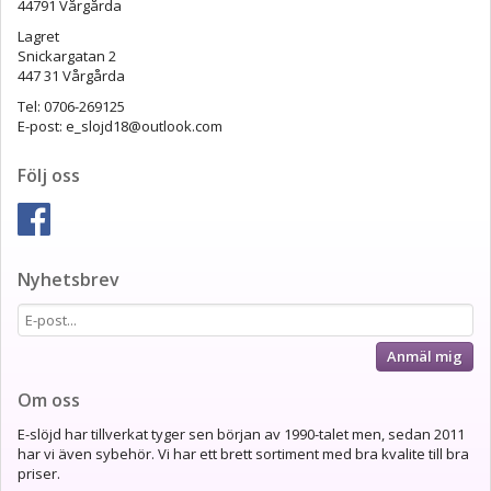
44791 Vårgårda
Lagret
Snickargatan 2
447 31 Vårgårda
Tel: 0706-269125
E-post: e_slojd18@outlook.com
Följ oss
Nyhetsbrev
Anmäl mig
Om oss
E-slöjd har tillverkat tyger sen början av 1990-talet men, sedan 2011
har vi även sybehör. Vi har ett brett sortiment med bra kvalite till bra
priser.